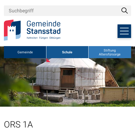
Navigieren in Stansstad
Schnellnavigation
Suchbegriff
Suche
Suche
Haupt
Weitere Auftritte der Gemeinde
Stiftung
Gemeinde
Schule
Altersfürsorge
ORS 1A