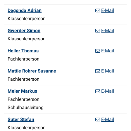
Funktion
Degonda
Adrian
E-Mail
Klassenlehrperson
Funktion
Gwerder
Simon
E-Mail
Klassenlehrperson
Funktion
Heller
Thomas
E-Mail
Fachlehrperson
Funktion
Mattle Rohrer
Susanne
E-Mail
Fachlehrperson
Funktion
Meier
Markus
E-Mail
Fachlehrperson
Schulhausleitung
Funktion
Suter
Stefan
E-Mail
Klassenlehrperson