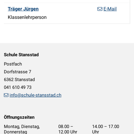
Funktion
Träger
Jürgen
E-Mail
Klassenlehrperson
Footer
Schule Stansstad
Postfach
Dorfstrasse 7
6362 Stansstad
041 610 49 73
info@schule-stansstad.ch
Öffnungszeiten
Montag, Dienstag,
08.00 –
14.00 – 17.00
Donnerstag
12.00 Uhr
Uhr