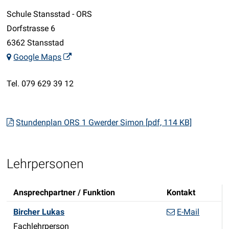
Schule Stansstad - ORS
Dorfstrasse 6
Adresse
6362 Stansstad
Google Maps
Tel.
079 629 39 12
Stundenplan ORS 1 Gwerder Simon [pdf, 114 KB]
Beschreibung ORS 1A
Lehrpersonen
Ansprechpartner / Funktion
Kontakt
Funktion
Bircher
Lukas
E-Mail
Fachlehrperson