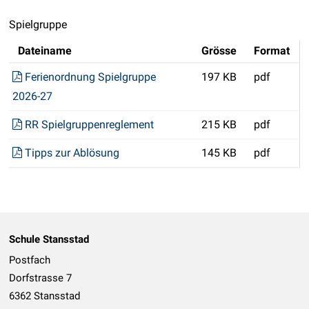
Spielgruppe
Dateiname
Grösse
Format
Ferienordnung Spielgruppe
197 KB
pdf
2026-27
RR Spielgruppenreglement
215 KB
pdf
Tipps zur Ablösung
145 KB
pdf
Footer
Schule Stansstad
Postfach
Dorfstrasse 7
6362 Stansstad