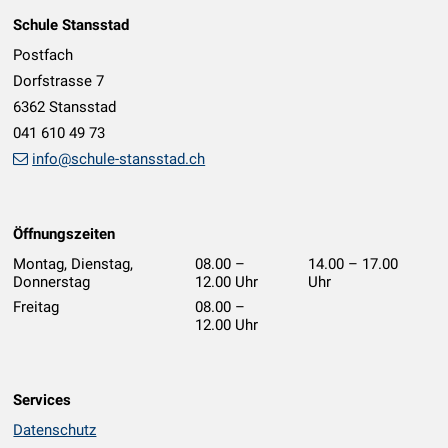
Footer
Schule Stansstad
Postfach
Dorfstrasse 7
6362 Stansstad
041 610 49 73
info@schule-stansstad.ch
Öffnungszeiten
Montag, Dienstag,
08.00 –
14.00 – 17.00
Donnerstag
12.00 Uhr
Uhr
geschlossen
Freitag
08.00 –
12.00 Uhr
Services
Datenschutz