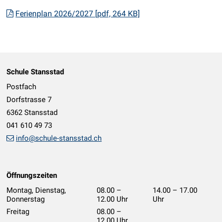
Ferienplan 2026/2027 [pdf, 264 KB]
Footer
Schule Stansstad
Postfach
Dorfstrasse 7
6362 Stansstad
041 610 49 73
info@schule-stansstad.ch
Öffnungszeiten
Montag, Dienstag,
08.00 –
14.00 – 17.00
Donnerstag
12.00 Uhr
Uhr
geschlossen
Freitag
08.00 –
12.00 Uhr