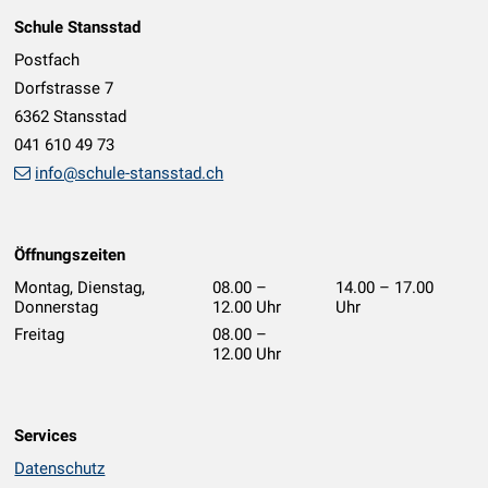
Footer
Schule Stansstad
Postfach
Dorfstrasse 7
6362 Stansstad
041 610 49 73
info@schule-stansstad.ch
Öffnungszeiten
Montag, Dienstag,
08.00 –
14.00 – 17.00
Donnerstag
12.00 Uhr
Uhr
geschlossen
Freitag
08.00 –
12.00 Uhr
Services
Datenschutz