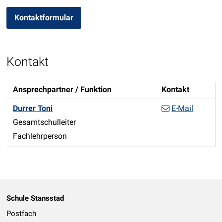
Kontaktformular
Beschreibung Schulleitung
Kontakt
Ansprechpartner / Funktion
Kontakt
Funktion
Durrer
Toni
E-Mail
Gesamtschulleiter
Fachlehrperson
Footer
Schule Stansstad
Postfach