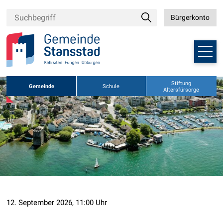
Navigieren in Stansstad
Schnellnavigation
Suchbegriff
Suche
Bürgerkonto
Bürgerkonto
Suche starten
Haupt
Weitere Auftritte der Gemeinde
Stiftung
Gemeinde
Schule
Altersfürsorge
12. September 2026
, 11:00 Uhr