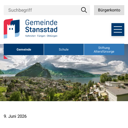
Navigieren in Stansstad
Schnellnavigation
Suchbegriff
Suche
Bürgerkonto
Bürgerkonto
Suche starten
Haupt
Weitere Auftritte der Gemeinde
Stiftung
Gemeinde
Schule
Altersfürsorge
9. Juni 2026