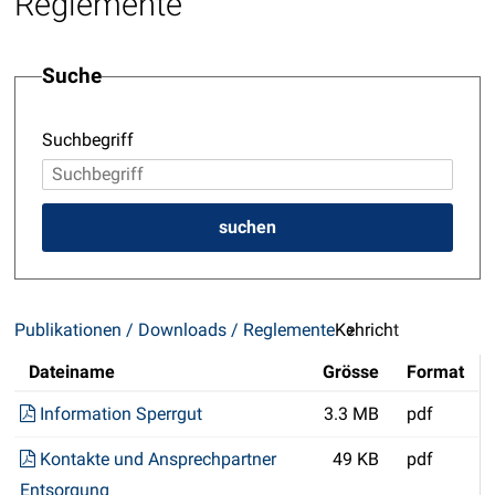
Reglemente
Suche
Suchbegriff
suchen
Publikationen / Downloads / Reglemente
Kehricht
Dateiname
Grösse
Format
Information Sperrgut
3.3 MB
pdf
Kontakte und Ansprechpartner
49 KB
pdf
Entsorgung